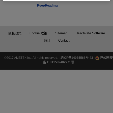
KeepReading
隐私政策
Cookie 政策
Sitemap
Deactivate Software
退订
Contact
沪公网安
©2017 AMETEK.Inc. All rights reserved. |
沪ICP备14035568号-43
|
备31011502402771号