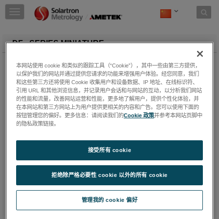
Skip to content
T
o
g
g
DF - SERIES MINIATURE
l
e
The DF DC miniature displacement sensor has a friction-free
本网站使用 cookie 和类似的跟踪工具（“Cookie”），其中一些由第三方提供，
n
core and the DFg has a free guided core incorporating Delrin
以保护我们的网站并通过提供您请求的功能来增强用户体验。经您同意，我们
a
bearings. All types incorporate a Linear Variable Differential
和这些第三方还将使用 Cookie 收集用户和设备数据、IP 地址、在线标识符、
v
Transformer (LVDT) as the measuring source together with
引用 URL 和其他浏览信息，并记录用户会话和与网站的互动，以分析我们网站
i
oscillator, demodulator and filter providing a self-contained unit
的性能和流量，改善网站运营和性能，更多地了解用户，提供个性化体验，并
g
在本网站和第三方网站上为用户提供更相关的内容和广告。您可以使用下面的
accepting a DC input and providing a DC output relative to
a
按钮管理您的偏好。更多信息：请阅读我们的
Cookie 政策
并参考本网站页脚中
armature position. With high linearity and low mass of moving
t
的隐私政策链接。
parts, these are ideally suited to applications in civil, mechanical,
i
chemical and production engineering. Also when mounted in a
o
suitable load-sensitive member such as a proof ring or
接受所有 cookie
n
diaphragm, they can provide load or pressure measurement.
Features:
拒绝除严格必要性 cookie 以外的所有 cookie
Measurement range to 10 mm
High output
管理我的 cookie 偏好
Excellent repeatability
Low power