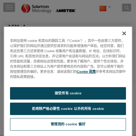
Skip to content
T
o
g
g
AGM - A
l
e
Parallel Flexures with high resolution and excellent repeatability
本网站使用 cookie 和类似的跟踪工具（“Cookie”），其中一些由第三方提供，
n
make Solartron’s Flexure Transducers the frst choice for high
以保护我们的网站并通过提供您请求的功能来增强用户体验。经您同意，我们
a
speed precision gauging. With no sliding moving parts, the
和这些第三方还将使用 Cookie 收集用户和设备数据、IP 地址、在线标识符、
v
ﬂexure will maintain performance for millions of cycles and are
引用 URL 和其他浏览信息，并记录用户会话和与网站的互动，以分析我们网站
i
virtually free from hysteresis. Flexures can be mounted such
的性能和流量，改善网站运营和性能，更多地了解用户，提供个性化体验，并
g
在本网站和第三方网站上为用户提供更相关的内容和广告。您可以使用下面的
that there is little or no stress through the gauge line
a
按钮管理您的偏好。更多信息：请阅读我们的
Cookie 政策
并参考本网站页脚中
enablingprecision profling of moving materials such as rotating
t
的隐私政策链接。
shafts, brake discs etc.
i
o
AGM - A
接受所有 cookie
n
KeepReading
拒绝除严格必要性 cookie 以外的所有 cookie
JOIN THE CONVERSATION
管理我的 cookie 偏好