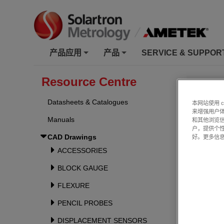
产品应用
产品
SERVICE & SUPPOR
+
+
Resource Centre
CAD D
Datasheets & Catalogues
本网站使用 
Product 
来增强用户体
Solidwor
Manuals
和其他浏览
Drawings 
户，提供个
CAD Drawings
好。更多信
contacti
possible
.
ACCESSORIES
BLOCK GAUGE
FLEXURE
PENCIL PROBES
DISPLACEMENT SENSORS