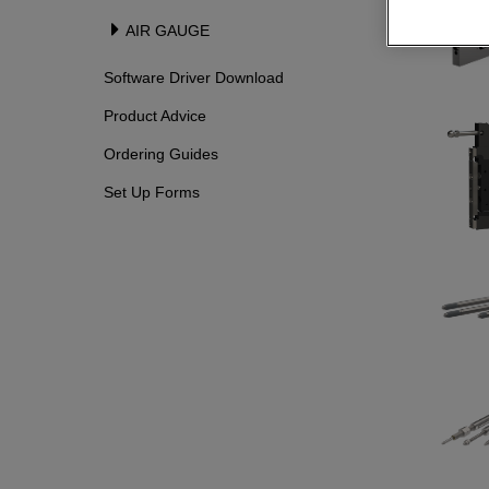
AIR GAUGE
Software Driver Download
Product Advice
Ordering Guides
Set Up Forms