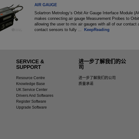
AIR GAUGE
Solartron Metrology’s Orbit Air Gauge Interface Module (
makes connecting air gauge Measurement Probes to Orbit
allowing the user to mix air gauges with all of our contact
contact sensors to fully
...
KeepReading
SERVICE &
进一步了解我们的公
SUPPORT
司
Resource Centre
进一步了解我们的公司
Knowledge Base
质量承诺
UK Service Center
Drivers And Softwares
Register Software
Upgrade Software