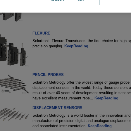
The Block Gauges oﬀer unrivalled ruggedness, accuracy 
repeatability.
KeepReading
FLEXURE
Solartron’s Flexure Transducers the first choice for high 
precision gauging.
KeepReading
PENCIL PROBES
Solartron Metrology offer the widest range of gauge probe
displacement sensors in the world. Today these sensors a
result of over 40 years of development resulting in sensors
have excellent measurement repe
...
KeepReading
DISPLACEMENT SENSORS
Solartron Metrology is a world leader in the innovation and
manufacture of precision digital and analogue displaceme
and associated instrumentation.
KeepReading