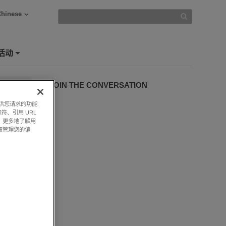
Chinese
活动
+
JOIN THE CONVERSATION
提供您请求的功能
符、引用 URL
，更多地了解用
钮管理您的偏
s
rts for