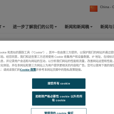
China - 
T
进一步了解我们的公司
新闻和新闻稿
新闻与
+
+
+
rawings
cookie 和类似的跟踪工具（“Cookie”），其中一些由第三方提供，以保护我们的网站并通过
Drawings are available in 2D PDF and 2D SolidWorks, 3D STEP and 3D
验。经您同意，我们和这些第三方还将使用 Cookie 收集用户和设备数据、IP 地址、在线标识
ks formats
信息，并记录用户会话和与网站的互动，以分析我们网站的性能和流量，改善网站运营和性能
not listed can be requested by
性化体验，并在本网站和第三方网站上为用户提供更相关的内容和广告。您可以使用下面的按
息：请阅读我们的
Cookie 政策
并参考本网站页脚中的隐私政策链接。
ng
and will be sent out as soon a
sales.solartronmetrology@ametek.com
接受所有 cookie
ACCESSORIES
Solartron offers a range of accessories and replacement pa
拒绝除严格必要性 cookie 以外的所
products.
KeepReading
有 cookie
BLOCK GAUGE
管理我的 cookie 偏好