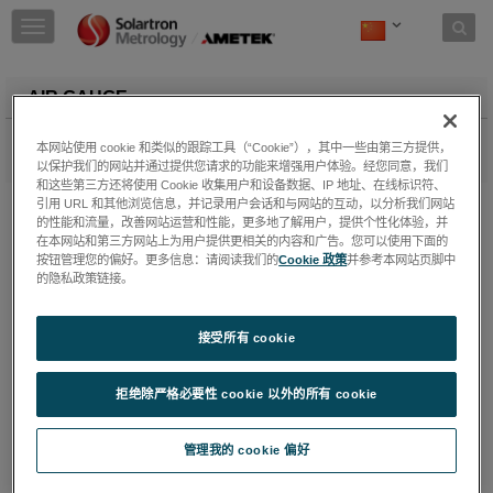
Skip to content
T
o
g
g
AIR GAUGE
l
e
Solartron’s Flexure Transducers the frst choice for high speed
本网站使用 cookie 和类似的跟踪工具（“Cookie”），其中一些由第三方提供，
n
precision gauging.
以保护我们的网站并通过提供您请求的功能来增强用户体验。经您同意，我们
a
和这些第三方还将使用 Cookie 收集用户和设备数据、IP 地址、在线标识符、
v
AGM - A
引用 URL 和其他浏览信息，并记录用户会话和与网站的互动，以分析我们网站
i
的性能和流量，改善网站运营和性能，更多地了解用户，提供个性化体验，并
Solartron Metrology’s Orbit Air Gauge Interface
g
在本网站和第三方网站上为用户提供更相关的内容和广告。您可以使用下面的
Module (AGM) makes connecting air gauge
a
按钮管理您的偏好。更多信息：请阅读我们的
Cookie 政策
并参考本网站页脚中
Measurement Probes to Orbit simple, allowing the
t
的隐私政策链接。
user to mix air gauges with all of our contact and
i
non contact sensors to fully
...
KeepReading
o
AGM-B
接受所有 cookie
n
Solartron Metrology’s Orbit Air Gauge Interface
Module (AGM) makes connecting air gauge
拒绝除严格必要性 cookie 以外的所有 cookie
Measurement Probes to Orbit simple, allowing the
user to mix air gauges with all of our contact and
non contact sensors to fully
...
KeepReading
管理我的 cookie 偏好