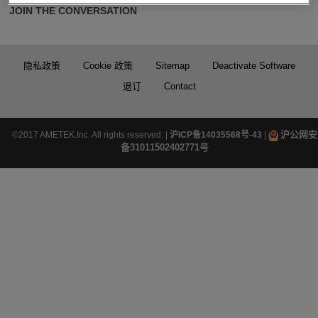
JOIN THE CONVERSATION
隐私政策
Cookie 政策
Sitemap
Deactivate Software
退订
Contact
沪公网安
©2017 AMETEK.Inc. All rights reserved. |
沪ICP备14035568号-43
|
备31011502402771号