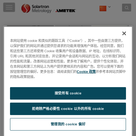
Skip to content
T
o
g
g
l
e
本网站使用 cookie 和类似的跟踪工具（“Cookie”），其中一些由第三方提供，
n
以保护我们的网站并通过提供您请求的功能来增强用户体验。经您同意，我们
a
和这些第三方还将使用 Cookie 收集用户和设备数据、IP 地址、在线标识符、
v
引用 URL 和其他浏览信息，并记录用户会话和与网站的互动，以分析我们网站
i
的性能和流量，改善网站运营和性能，更多地了解用户，提供个性化体验，并
g
在本网站和第三方网站上为用户提供更相关的内容和广告。您可以使用下面的
a
按钮管理您的偏好。更多信息：请阅读我们的
Cookie 政策
并参考本网站页脚中
t
的隐私政策链接。
i
o
接受所有 cookie
n
电动汽车
拒绝除严格必要性 cookie 以外的所有 cookie
近年来，为了减少环境污染，人们对电动汽车进
行了研究和开发。研究和开发，以提高车辆效
率。Solartron 的测量解决方案可用于电动汽车行
管理我的 cookie 偏好
业的多项测量。