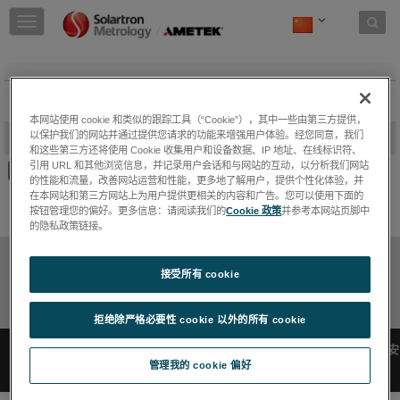
Skip to content
T
o
g
g
l
e
本网站使用 cookie 和类似的跟踪工具（“Cookie”），其中一些由第三方提供，
n
-
以保护我们的网站并通过提供您请求的功能来增强用户体验。经您同意，我们
2D PDF Drawings
a
和这些第三方还将使用 Cookie 收集用户和设备数据、IP 地址、在线标识符、
v
引用 URL 和其他浏览信息，并记录用户会话和与网站的互动，以分析我们网站
i
的性能和流量，改善网站运营和性能，更多地了解用户，提供个性化体验，并
g
在本网站和第三方网站上为用户提供更相关的内容和广告。您可以使用下面的
a
按钮管理您的偏好。更多信息：请阅读我们的
Cookie 政策
并参考本网站页脚中
t
的隐私政策链接。
i
o
隐私政策
Cookie 政策
Sitemap
Deactivate Software
接受所有 cookie
n
退订
Contact
拒绝除严格必要性 cookie 以外的所有 cookie
沪公网安
©2017 AMETEK.Inc. All rights reserved. |
沪ICP备14035568号-43
|
备31011502402771号
管理我的 cookie 偏好