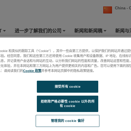
China - 
T
进一步了解我们的公司
新闻和新闻稿
新闻与
+
+
+
vate Software
cookie 和类似的跟踪工具（“Cookie”），其中一些由第三方提供，以保护我们的网站并通过
验。经您同意，我们和这些第三方还将使用 Cookie 收集用户和设备数据、IP 地址、在线标识
信息，并记录用户会话和与网站的互动，以分析我们网站的性能和流量，改善网站运营和性能
性化体验，并在本网站和第三方网站上为用户提供更相关的内容和广告。您可以使用下面的按
ill in this form to report you have deactivated your software.
息：请阅读我们的
Cookie 政策
并参考本网站页脚中的隐私政策链接。
l allow you to Activate the software on another machine.
接受所有 cookie
ddress
拒绝除严格必要性 cookie 以外的所
有 cookie
e Number
管理我的 cookie 偏好